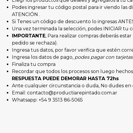
Elegí los productos que desees y agrégalos a tu car
Podes ingresar tu código postal para ir viendo l
ATENCIÓN .
Si Tenes un código de descuento lo ingresas ANTE
Una vez terminada la selección, podes INICIAR tu
IMPORTANTE
, Para realizar compras deberás est
pedido se rechaza).
Ingresa tus datos, por favor verifica que estén corre
Ingresa los datos de pago,
podes pagar con tarjetas 
Finaliza tu compra
Recordar que todos los procesos son luego hechos
RESPUESTA PUEDE DEMORAR HASTA 72hs
Ante cualquier circunstancia o duda, No dudes en 
Email: contacto@productiarepintado.com.ar
Whatsapp: +54 9 3513 86-5065