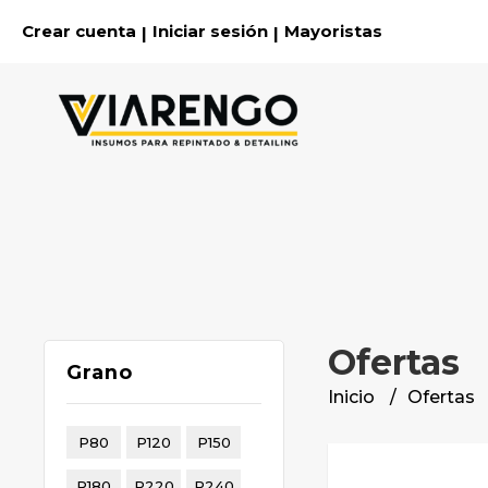
Crear cuenta
Iniciar sesión
Mayoristas
|
|
Ofertas
Grano
Inicio
Ofertas
P80
P120
P150
P180
P220
P240