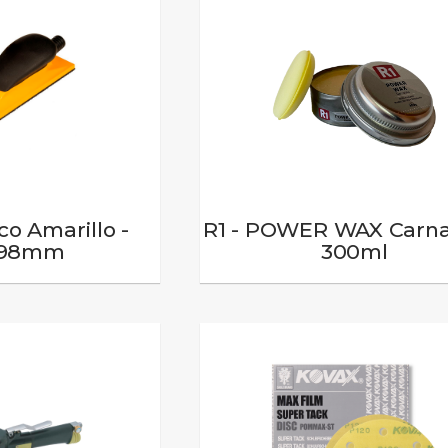
co Amarillo -
R1 - POWER WAX Carna
198mm
300ml