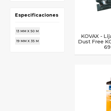
Especificaciones
13 MM X 50 M
KOVAX - Lij
Dust Free KO
19 MM X 35 M
6