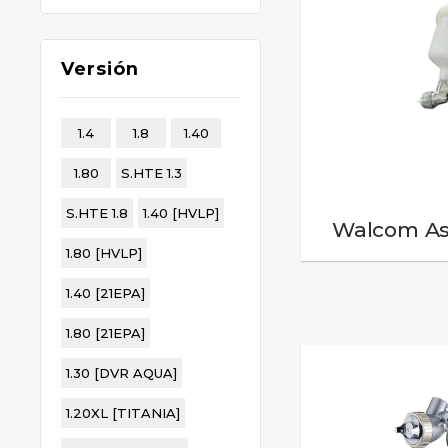
Versión
1.4
1.8
1.40
1.80
S.HTE 1.3
S.HTE 1.8
1.40 [HVLP]
Walcom Ast
1.80 [HVLP]
1.40 [21EPA]
1.80 [21EPA]
1.30 [DVR AQUA]
1.20XL [TITANIA]