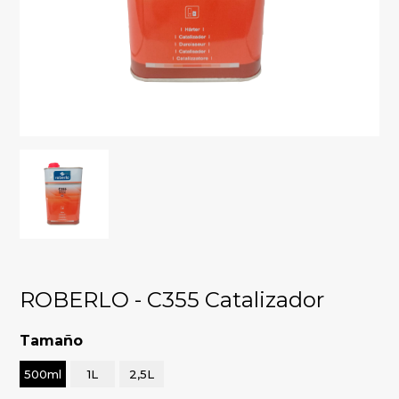
ROBERLO - C355 Catalizador
Tamaño
500ml
1L
2,5L